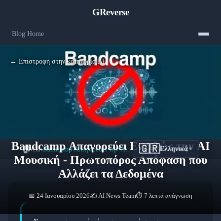
GReverse
Blog Home
← Επιστροφή στην κατηγορία AI
Bandcamp Απαγορεύει Εντελώς την AI
🇬🇷
🏠
›
AI
›
Bandcamp Απαγορεύει την AI Μουσική - Πρώτη Μεγάλη Πλατφόρμα
Ελληνικά
▼
Μουσική - Πρωτοπόρος Απόφαση που
Αλλάζει τα Δεδομένα
📅 24 Ιανουαρίου 2026
✍️ AI News Team
⏱️ 7 λεπτά ανάγνωση