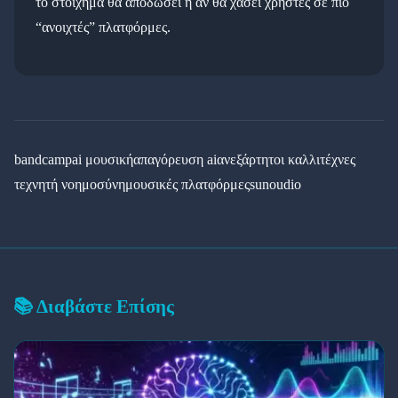
το στοίχημα θα αποδώσει ή αν θα χάσει χρήστες σε πιο
“ανοιχτές” πλατφόρμες.
bandcamp
ai μουσική
απαγόρευση ai
ανεξάρτητοι καλλιτέχνες
τεχνητή νοημοσύνη
μουσικές πλατφόρμες
suno
udio
📚 Διαβάστε Επίσης