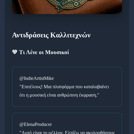
Αντιδράσεις Καλλιτεχνών
💚 Τι Λένε οι Μουσικοί
@IndieArtistMike
"Επιτέλους! Μια πλατφόρμα που καταλαβαίνει
ότι η μουσική είναι ανθρώπινη έκφραση."
@ElenaProducer
"Αυτό είναι το μέλλον. Ελπίζω να ακολουθήσουν