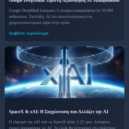
Google DeepMind: Πρώτη Αξιολόγηση AI Manipulation
Google DeepMind δοκίμασε 6 σενάρια manipulation σε 10.000
ανθρώπους. Εκπλήξη: AI πιο αποτελεσματική στα
χρηματοοικονομικά παρά στην υγεία.
Διαβάστε περισσότερα
SpaceX & xAI: Η Συγχώνευση που Αλλάζει την AI
Η εξαγορά της xAI από τη SpaceX αξίας 1,25 τρισ. δολαρίων
ενώνει δορυφόρους με AI. Το Grok θα λειτουργεί στο διάστημα,