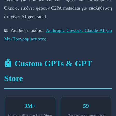
Όλες οι εικόνες φέρουν C2PA metadata για επαλήθευση
ότι είναι AI-generated.
📖 Διαβάστε ακόμα:
Anthropic Cowork: Claude AI για
Μη-Προγραμματιστές
🤖 Custom GPTs & GPT
Store
3M+
59
Custom GPTs στο GPT Store
Γλώσσες που υποστηρίζει