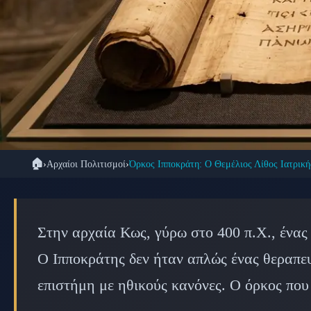
🏠
›
Αρχαίοι Πολιτισμοί
›
Όρκος Ιπποκράτη: Ο Θεμέλιος Λίθος Ιατρική
🏛️ ΑΡΧ
Ο Ιπποκρατικός Όρκ
Στην αρχαία Κως, γύρω στο 400 π.Χ., ένας 
Γιατρός Διαμόρ
Ο Ιπποκράτης δεν ήταν απλώς ένας θεραπε
επιστήμη με ηθικούς κανόνες. Ο όρκος που
📅 17