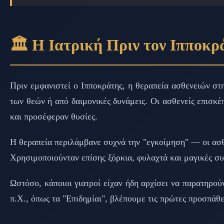
🏛️ Η Ιατρική Πριν τον Ιπποκρ
Πριν εμφανιστεί ο Ιπποκράτης, η θεραπεία ασθενειών στ
των θεών ή από δαιμονικές δυνάμεις. Οι ασθενείς επισκέ
και προσέφεραν θυσίες.
Η θεραπεία περιλάμβανε συχνά την "εγκοίμηση" — οι ασθε
Χρησιμοποιούνταν επίσης ξόρκια, φυλαχτά και μαγικές συ
Ωστόσο, κάποιοι γιατροί είχαν ήδη αρχίσει να παρατηρο
π.Χ., όπως τα "Επιδημίαι", βλέπουμε τις πρώτες προσπάθ