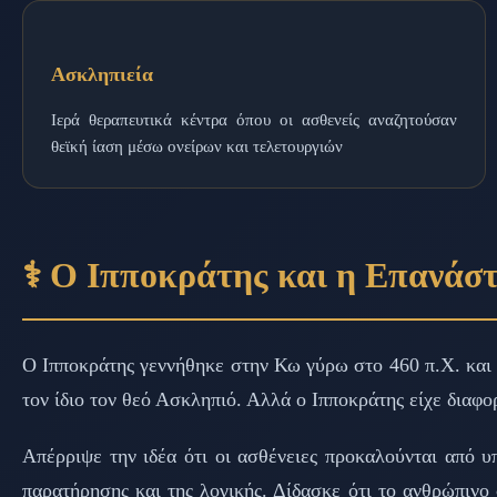
Ασκληπιεία
Ιερά θεραπευτικά κέντρα όπου οι ασθενείς αναζητούσαν
θεϊκή ίαση μέσω ονείρων και τελετουργιών
⚕️ Ο Ιπποκράτης και η Επανάσ
Ο Ιπποκράτης γεννήθηκε στην Κω γύρω στο 460 π.Χ. και έ
τον ίδιο τον θεό Ασκληπιό. Αλλά ο Ιπποκράτης είχε διαφορε
Απέρριψε την ιδέα ότι οι ασθένειες προκαλούνται από υ
παρατήρησης και της λογικής. Δίδασκε ότι το ανθρώπινο