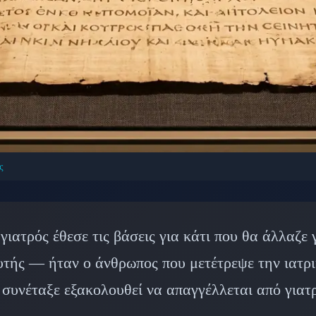
ς
ΑΊΟΙ ΠΟΛΙΤΙΣΜΟΊ: ΑΡΧΑΊΑ ΕΛΛΆΔΑ
ος: Πώς Ένας Αρχαίος
γιατρός έθεσε τις βάσεις για κάτι που θα άλλαζε 
φωσε τη Σύγχρονη Ιατ
υτής — ήταν ο άνθρωπος που μετέτρεψε την ιατρ
 συνέταξε εξακολουθεί να απαγγέλλεται από γιατρ
 Φεβρουαρίου 2026
⏱️ 10 λεπτά ανάγνωσης