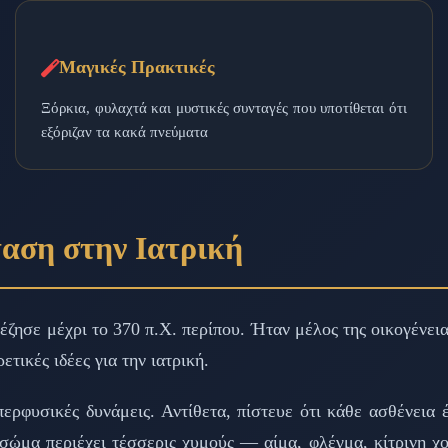
Μαγικές Πρακτικές
Ξόρκια, φυλαχτά και μυστικές συνταγές που υποτίθεται ότι
εξόριζαν τα κακά πνεύματα
ταση στην Ιατρική
ζησε μέχρι το 370 π.Χ. περίπου. Ήταν μέλος της οικογένει
τικές ιδέες για την ιατρική.
περφυσικές δυνάμεις. Αντίθετα, πίστευε ότι κάθε ασθένεια
 σώμα περιέχει τέσσερις χυμούς — αίμα, φλέγμα, κίτρινη χ