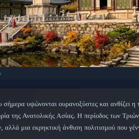
ς
ΟΙ ΠΟΛΙΤΙΣΜΟΊ: ΑΡΧΑΊΑ ΚΊΝΑ & ΑΣΊΑ
ης Αρχαίας Κορέας: Go
 σήμερα υψώνονται ουρανοξύστες και ανθίζει η 
ekje και Silla
ρία της Ανατολικής Ασίας. Η περίοδος των Τριών 
 αλλά μια εκρηκτική άνθιση πολιτισμού που γένν
 Φεβρουαρίου 2026
⏱️ 7 λεπτά ανάγνωσης