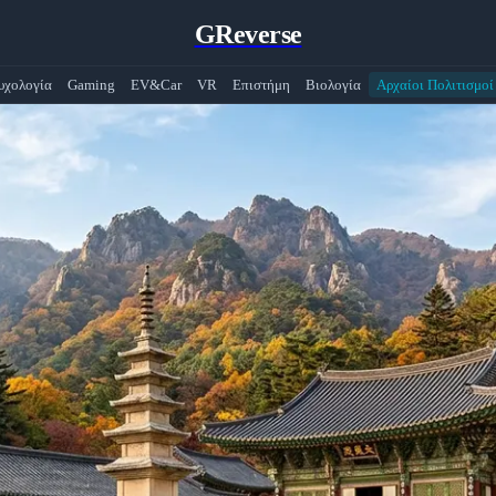
GReverse
υχολογία
Gaming
EV&Car
VR
Επιστήμη
Βιολογία
Αρχαίοι Πολιτισμοί