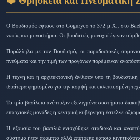
🔱 Θρησκεία και Πνευματική 
Ο Βουδισμός έφτασε στο Goguryeo το 372 μ.Χ., στο Baekj
ναούς και μοναστήρια. Οι βουδιστές μοναχοί έγιναν σύμβ
Παράλληλα με τον Βουδισμό, οι παραδοσιακές σαμανιστ
πνεύματα και την τιμή των προγόνων παρέμειναν αναπόσπ
Η τέχνη και η αρχιτεκτονική άνθισαν υπό τη βουδιστική
ιδιαίτερα φημισμένο για την κομψή και εκλεπτυσμένη τέχ
Τα τρία βασίλεια ανέπτυξαν εξελιγμένα συστήματα διακυβέ
επαρχιακές μονάδες η κεντρική κυβέρνηση έστελνε αξιωμα
Η εξουσία του βασιλιά ενισχύθηκε σταδιακά και αναπτύ
σύστημα ήταν άκαμπτο αλλά επέτρεπε κάποια κινητικότητα