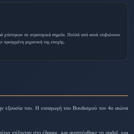
ά χτίστηκαν σε στρατηγικά σημεία. Πολλά από αυτά επιβιώνουν
ην προηγμένη μηχανική της εποχής.
την εξουσία του. Η εισαγωγή του Βουδισμού τον 4ο αιώνα
τια χτίζονταν στο έδαφος, και αναπτύχθηκε το ondol, μια