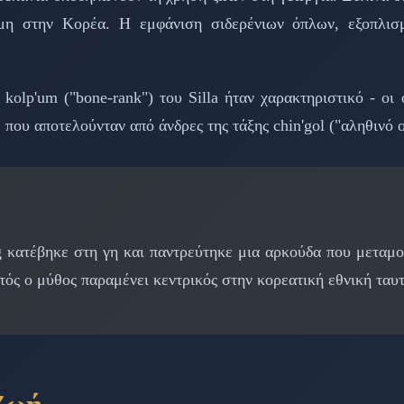
μη στην Κορέα. Η εμφάνιση σιδερένιων όπλων, εξοπλισ
kolp'um ("bone-rank") του Silla ήταν χαρακτηριστικό - οι
που αποτελούνταν από άνδρες της τάξης chin'gol ("αληθινό 
κατέβηκε στη γη και παντρεύτηκε μια αρκούδα που μεταμορ
ός ο μύθος παραμένει κεντρικός στην κορεατική εθνική ταυτ