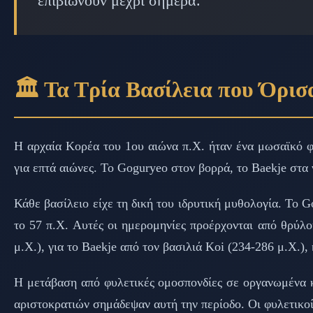
επιβιώνουν μέχρι σήμερα.
🏛️ Τα Τρία Βασίλεια που Όρισ
Η αρχαία Κορέα του 1ου αιώνα π.Χ. ήταν ένα μωσαϊκό φ
για επτά αιώνες. Το Goguryeo στον βορρά, το Baekje στα ν
Κάθε βασίλειο είχε τη δική του ιδρυτική μυθολογία. Το G
το 57 π.Χ. Αυτές οι ημερομηνίες προέρχονται από θρύλο
μ.Χ.), για το Baekje από τον βασιλιά Koi (234-286 μ.Χ.), 
Η μετάβαση από φυλετικές ομοσπονδίες σε οργανωμένα κ
αριστοκρατιών σημάδεψαν αυτή την περίοδο. Οι φυλετικοί