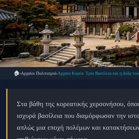
🏠
›
Αρχαίοι Πολιτισμοί
›
Αρχαία Κορέα: Τρία Βασίλεια και η Δόξα του
🐉 ΑΡΧΑΊ
Τα Τρία Βασίλεια τ
Στα βάθη της κορεατικής χερσονήσου, όπου
Ba
ισχυρά βασίλεια που διαμόρφωσαν την ιστο
απλώς μια εποχή πολέμων και κατακτήσεων,
📅 20