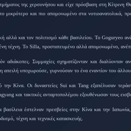
ού τμήματος της χερσονήσου και είχε πρόσβαση στη Κίτρινη 
ά το μικρότερο και πιο απομονωμένο στα νοτιοανατολικά, π
ή αλλά και τον πολιτισμό κάθε βασιλείου. Το Goguryeo ανέπ
ένη τέχνη. Το Silla, προστατευμένο αλλά απομονωμένο, ανέπ
ν αδιάκοπες. Συμμαχίες σχηματίζονταν και διαλύονταν ανά
η απειλή υποχωρούσε, γυρνούσαν το ένα εναντίον του άλλου
ό την Κίνα. Οι δυναστείες Sui και Tang εξαπέλυσαν τεράσ
ngyang και τακτικές ανταρτοπολέμου εξουθένωσαν τους εισβο
 βασίλεια έστελναν πρεσβείες στην Κίνα και την Ιαπωνία,
υδισμό, τέχνη και τεχνικές κατασκευής.