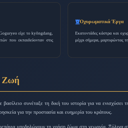
Οχυρωματικά Έργα
 Goguryeo είχε το kyŏngdang,
Εκατοντάδες κάστρα και οχυρ
τών που εκπαιδεύονταν στις
μέχρι σήμερα, μαρτυρώντας τ
ή Ζωή
ε βασίλειο συνέταξε τη δική του ιστορία για να ενισχύσει 
ρησκεία για την προστασία και ευημερία του κράτους.
ρεπάνια υποδηλώνουν τη χρήση ζώων στη γεωργία. Ξύλινα σπί