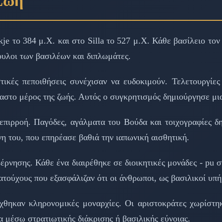
Ζωή
e το 384 μ.Χ. και στο Silla το 527 μ.Χ. Κάθε βασίλειο τον
ουλοι των βασιλέων και διπλωμάτες.
ικές πεποιθήσεις συνέχισαν να ευδοκιμούν. Τελετουργίες 
αστο μέρος της ζωής. Αυτός ο συγκρητισμός δημιούργησε μ
 επιρροή. Παγόδες, αγάλματα του Βούδα και τοιχογραφίες δη
νη του, που επηρέασε βαθιά την ιαπωνική αισθητική.
ρνησης. Κάθε ένα διαιρέθηκε σε διοικητικές μονάδες - pu στ
τούχους που εξασφάλιζαν ότι οι άνθρωποι, ως βασιλικοί υπήκ
χθηκαν κληρονομικές μοναρχίες. Οι αριστοκράτες χωρίστη
 μέσω στρατιωτικής διάκρισης ή βασιλικής εύνοιας.