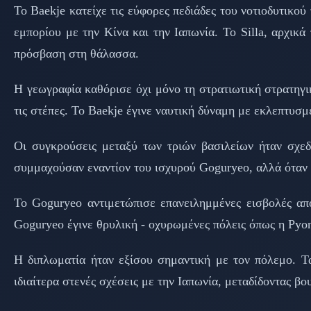
Το Baekje κατείχε τις εύφορες πεδιάδες του νοτιοδυτικ
εμπορίου με την Κίνα και την Ιαπωνία. Το Silla, αρχικ
πρόσβαση στη θάλασσα.
Η γεωγραφία καθόρισε όχι μόνο τη στρατιωτική στρατηγικ
τις στέπες. Το Baekje έγινε ναυτική δύναμη με εκλεπτυσμ
Οι συγκρούσεις μεταξύ των τριών βασιλείων ήταν σχεδό
συμμαχούσαν εναντίον του ισχυρού Goguryeo, αλλά όταν 
Το Goguryeo αντιμετώπισε επανειλημμένες εισβολές απ
Goguryeo έγινε θρυλική - οχυρωμένες πόλεις όπως η Pyo
Η διπλωματία ήταν εξίσου σημαντική με τον πόλεμο. Τα
ιδιαίτερα στενές σχέσεις με την Ιαπωνία, μεταδίδοντας βο