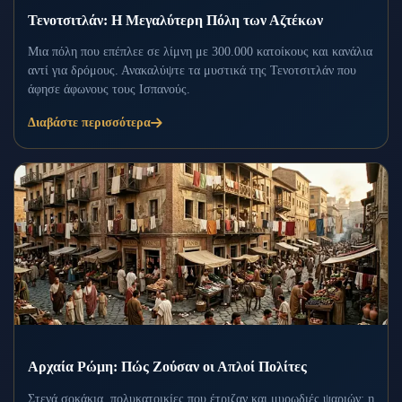
Τενοτσιτλάν: Η Μεγαλύτερη Πόλη των Αζτέκων
Μια πόλη που επέπλεε σε λίμνη με 300.000 κατοίκους και κανάλια
αντί για δρόμους. Ανακαλύψτε τα μυστικά της Τενοτσιτλάν που
άφησε άφωνους τους Ισπανούς.
Διαβάστε περισσότερα
Αρχαία Ρώμη: Πώς Ζούσαν οι Απλοί Πολίτες
Στενά σοκάκια, πολυκατοικίες που έτριζαν και μυρωδιές ψαριών: η