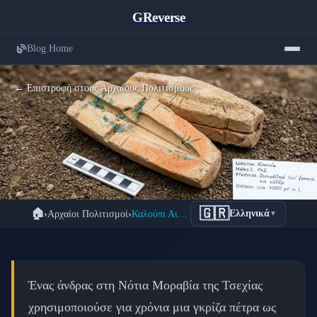
GReverse
Blog Home
← Επιστροφή στους Αρχαίους Πολιτισμούς
Το Σπάνιο Καλούπι Αιχμής Χαλκού που
🇬🇷
🏠
›
Αρχαίοι Πολιτισμοί
›
Καλούπι Αιχμής Χαλκού Τσεχίας: 3.000 Ετών
Ελληνικά
▼
Κρυβόταν σε Αυλή της Τσεχίας για
3.000 Χρόνια
📅 22 Φεβρουαρίου 2026
⏱️ 7 λεπτά ανάγνωσης
Ένας άνδρας στη Νότια Μοραβία της Τσεχίας
χρησιμοποιούσε για χρόνια μια γκρίζα πέτρα ως