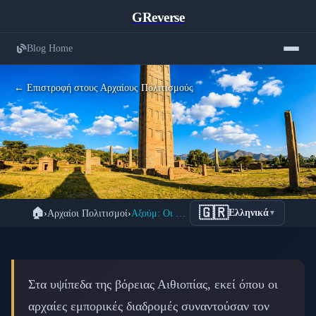
GReverse
Blog Home
← Επιστροφή στους Αρχαίους Πολιτισμούς
Αξούμ: Το Μυστηριώδες Βασίλειο με
🇬🇷
🏠
›
Αρχαίοι Πολιτισμοί
›
Αξούμ: Οι Γιγάντιοι Οβελίσκοι της Αιθιοπίας
Ελληνικά
▼
τους Γιγάντιους Γρανιτένιους
Οβελίσκους
📅 23 Φεβρουαρίου 2026
⏱️ 7 λεπτά ανάγνωσης
Στα υψίπεδα της βόρειας Αιθιοπίας, εκεί όπου οι
αρχαίες εμπορικές διαδρομές συναντούσαν τον