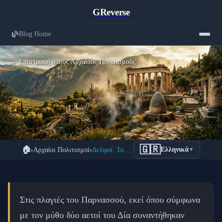
GReverse
Blog Home
← Επιστροφή στους Αρχαίους Πολιτισμούς
Το Ιερό των Δελφών: Πώς η Πυθία
🇬🇷
🏠
›
Αρχαίοι Πολιτισμοί
›
Δελφοί: Το Μαντείο που Καθόριζε Μοίρες
Ελληνικά
▼
Καθόριζε τη Μοίρα Αυτοκρατορών
📅 24 Φεβρουαρίου 2026
⏱️ 7 λεπτά ανάγνωσης
Στις πλαγιές του Παρνασσού, εκεί όπου σύμφωνα
με τον μύθο δύο αετοί του Δία συναντήθηκαν