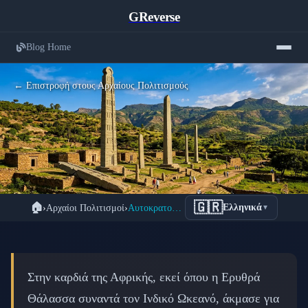
GReverse
Blog Home
← Επιστροφή στους Αρχαίους Πολιτισμούς
Ακσούμ: Η Μυστηριώδης
🇬🇷
🏠
›
Αρχαίοι Πολιτισμοί
›
Αυτοκρατορία Ακσούμ: Η Ξεχασμένη Δύναμη Αφρικής
Ελληνικά
▼
Αυτοκρατορία που Κυβέρνησε Τρεις
Ηπείρους
📅 28 Φεβρουαρίου 2026
⏱️ 8 λεπτά ανάγνωσης
Στην καρδιά της Αφρικής, εκεί όπου η Ερυθρά
Θάλασσα συναντά τον Ινδικό Ωκεανό, άκμασε για