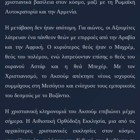
χριστιανικά βασίλεια στον κόσμο, μαζί με τη Ρωμαϊκή
Αυτοκρατορία και την Αρμενία.
Η μετάβαση δεν ήταν απότομη. Για αιώνες, οι Αξουμίτες
λάτρευαν ένα πάνθεον θεών με επιρροές από την Αραβία
και την Αφρική. Ο κυριότερος θεός ήταν ο Μαχρέμ,
θεός του πολέμου, ενώ λατρεύονταν επίσης ο θεός του
ουρανού Αστάρ και η θεά Μπεχέρ. Με τον
Χριστιανισμό, το Ακσούμ απέκτησε νέους ισχυρούς
συμμάχους στη Μεσόγειο και ενίσχυσε τους εμπορικούς
του δεσμούς με το Βυζάντιο.
Η χριστιανική κληρονομιά του Ακσούμ επιβιώνει μέχρι
σήμερα. Η Αιθιοπική Ορθόδοξη Εκκλησία, μια από τις
αρχαιότερες χριστιανικές εκκλησίες στον κόσμο,