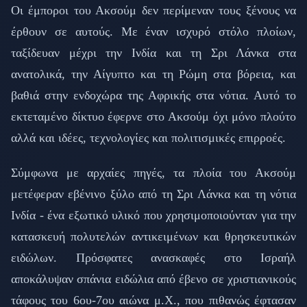
Οι έμποροι του Ακσούμ δεν περίμεναν τους ξένους να
έρθουν σε αυτούς. Με έναν ισχυρό στόλο πλοίων,
ταξίδευαν μέχρι την Ινδία και τη Σρι Λάνκα στα
ανατολικά, την Αίγυπτο και τη Ρώμη στα βόρεια, και
βαθιά στην ενδοχώρα της Αφρικής στα νότια. Αυτό το
εκτεταμένο δίκτυο έφερνε στο Ακσούμ όχι μόνο πλούτο
αλλά και ιδέες, τεχνολογίες και πολιτισμικές επιρροές.
Σύμφωνα με αρχαίες πηγές, τα πλοία του Ακσούμ
μετέφεραν εβένινο ξύλο από τη Σρι Λάνκα και τη νότια
Ινδία - ένα εξωτικό υλικό που χρησιμοποιούνταν για την
κατασκευή πολυτελών αντικειμένων και θρησκευτικών
ειδώλων. Πρόσφατες ανασκαφές στο Ισραήλ
αποκάλυψαν σπάνια ειδώλια από έβενο σε χριστιανικούς
τάφους του 6ου-7ου αιώνα μ.Χ., που πιθανώς έφτασαν