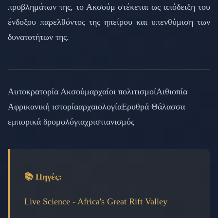
προβλημάτων της, το Ακσούμ στέκεται ως απόδειξη του
ένδοξου παρελθόντος της ηπείρου και υπενθύμιση των
δυνατοτήτων της.
Αυτοκρατορία Ακσούμ
αρχαίοι πολιτισμοί
Αιθιοπία
Αφρικανική ιστορία
αρχαιολογία
Ερυθρά Θάλασσα
εμπορικά δρομολόγια
χριστιανισμός
📚 Πηγές:
Live Science - Africa's Great Rift Valley