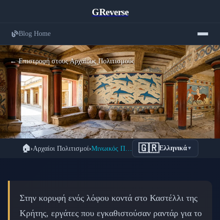
GReverse
Blog Home
← Επιστροφή στους Αρχαίους Πολιτισμούς
Μινωικός Πολιτισμός στην Κρήτη: Ο
🇬🇷
🏠
›
Αρχαίοι Πολιτισμοί
›
Μινωικός Πολιτισμός: Η Κρήτη πριν τους Έλληνες
Ελληνικά
▼
Πρώτος Ευρωπαϊκός Πολιτισμός 4.000
Ετών
📅 4 Μαρτίου 2026
⏱️ 8 λεπτά ανάγνωσης
Στην κορυφή ενός λόφου κοντά στο Καστέλλι της
Κρήτης, εργάτες που εγκαθιστούσαν ραντάρ για το