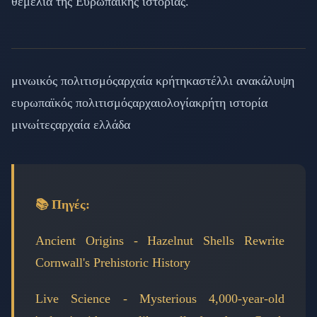
θεμέλια της Ευρωπαϊκής ιστορίας.
μινωικός πολιτισμός
αρχαία κρήτη
καστέλλι ανακάλυψη
ευρωπαϊκός πολιτισμός
αρχαιολογία
κρήτη ιστορία
μινωίτες
αρχαία ελλάδα
📚 Πηγές:
Ancient Origins - Hazelnut Shells Rewrite
Cornwall's Prehistoric History
Live Science - Mysterious 4,000-year-old