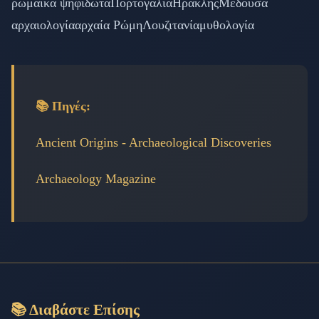
ρωμαϊκά ψηφιδωτά
Πορτογαλία
Ηρακλής
Μέδουσα
αρχαιολογία
αρχαία Ρώμη
Λουζιτανία
μυθολογία
📚 Πηγές:
Ancient Origins - Archaeological Discoveries
Archaeology Magazine
📚 Διαβάστε Επίσης