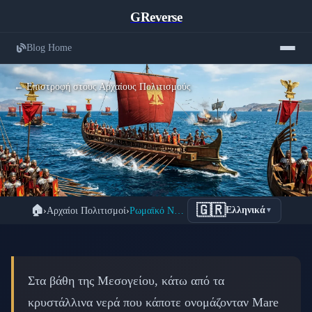
GReverse
Blog Home
← Επιστροφή στους Αρχαίους Πολιτισμούς
Ρωμαϊκό Ναυτικό: Πώς το Mare
🇬🇷
🏠
›
Αρχαίοι Πολιτισμοί
›
Ρωμαϊκό Ναυτικό: Mare Nostrum η Δική μας Θάλασσα
Ελληνικά
▼
Nostrum Έγινε η Δική τους Θάλασσα
📅 10 Μαρτίου 2026
⏱️ 7 λεπτά ανάγνωσης
Στα βάθη της Μεσογείου, κάτω από τα
κρυστάλλινα νερά που κάποτε ονομάζονταν Mare