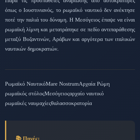
Παρά τις προσπάθειες αναβίωσης από αυτοκράτορες
όπως ο Ιουστινιανός, το ρωμαϊκό ναυτικό δεν ανέκτησε
ποτέ την παλιά του δύναμη. Η Μεσόγειος έπαψε να είναι
ρωμαϊκή λίμνη και μετατράπηκε σε πεδίο αντιπαράθεσης
μεταξύ Βυζαντινών, Αράβων και αργότερα των ιταλικών
ναυτικών δημοκρατιών.
Ρωμαϊκό Ναυτικό
Mare Nostrum
Αρχαία Ρώμη
ρωμαϊκός στόλος
Μεσόγειος
αρχαίο ναυτικό
ρωμαϊκές ναυμαχίες
θαλασσοκρατορία
📚 Πηγές: