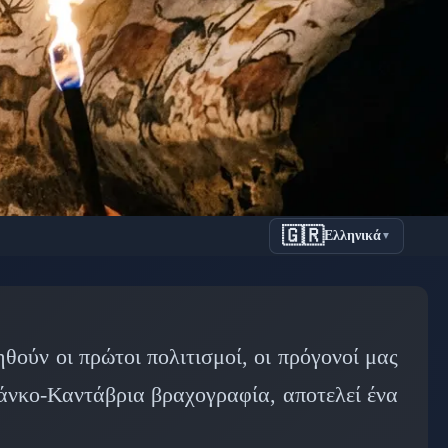
🇬🇷
Ελληνικά
▼
χνη που
ας
ηθούν οι πρώτοι πολιτισμοί, οι πρόγονοί μας
άνκο-Καντάβρια βραχογραφία, αποτελεί ένα