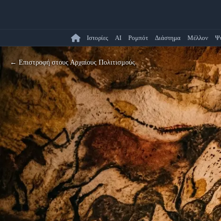
Ιστορίες
AI
Ρομπότ
Διάστημα
Μέλλον
Ψ
← Επιστροφή στους Αρχαίους Πολιτισμούς