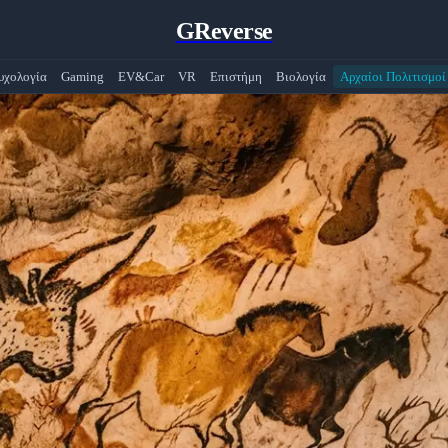
GReverse
υχολογία
Gaming
EV&Car
VR
Επιστήμη
Βιολογία
Αρχαίοι Πολιτισμοί