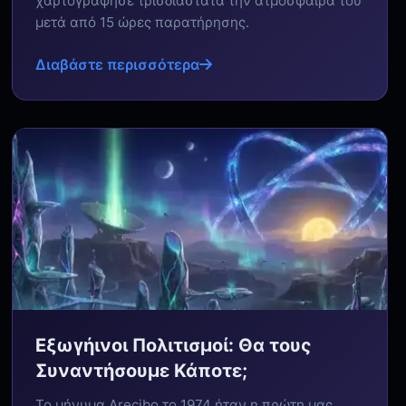
χαρτογράφησε τρισδιάστατα την ατμόσφαιρά του
μετά από 15 ώρες παρατήρησης.
Διαβάστε περισσότερα
Εξωγήινοι Πολιτισμοί: Θα τους
Συναντήσουμε Κάποτε;
Το μήνυμα Arecibo το 1974 ήταν η πρώτη μας