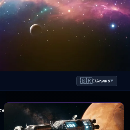
🇬🇷
Ελληνικά
▼
ος