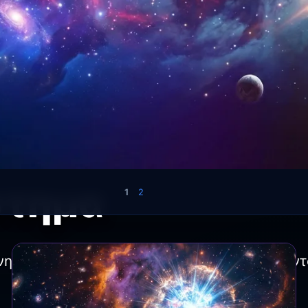
στημα
1
2
νηση πλανητών και τα μυστήρια του σύμπαντ