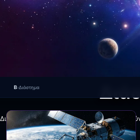
Διά
B
›
Διάστημα
Διαστημικές αποστολές, αστρονομία, εξερεύ