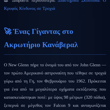
📖 Διαβάστε περισσότερα:
Διαστημικά Σκουπίδια: Ο
Κρυφός Κίνδυνος σε Τροχιά
🚀 Ένας Γίγαντας στο
Ακρωτήριο Κανάβεραλ
Ο New Glenn πήρε το όνομά του από τον John Glenn —
τον πρώτο Αμερικανό αστροναύτη που τέθηκε σε τροχιά
γύρω από τη Γη, τον Φεβρουάριο του 1962. Πρόκειται
για ένα από τα μεγαλύτερα οχήματα εκτόξευσης που
κατασκευάστηκαν ποτέ: με ύψος 98 μέτρων (320 πόδια),
ξεπερνά σε μέγεθος τον Falcon 9 και ανταγωνίζεται