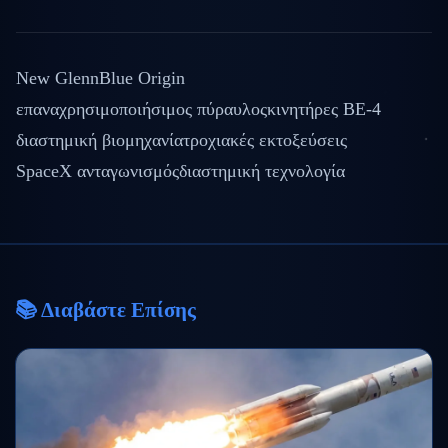
New Glenn
Blue Origin
επαναχρησιμοποιήσιμος πύραυλος
κινητήρες BE-4
διαστημική βιομηχανία
τροχιακές εκτοξεύσεις
SpaceX ανταγωνισμός
διαστημική τεχνολογία
📚 Διαβάστε Επίσης