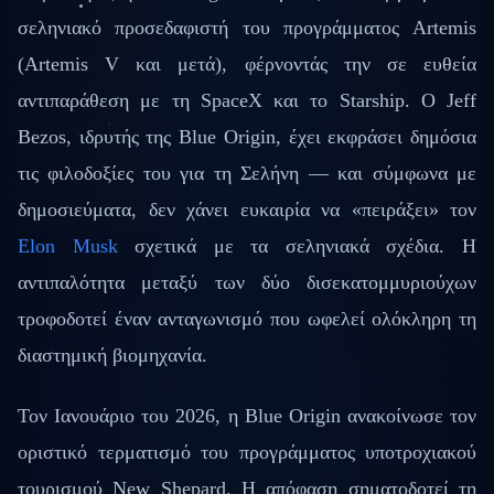
σεληνιακό προσεδαφιστή του προγράμματος Artemis
(Artemis V και μετά), φέρνοντάς την σε ευθεία
αντιπαράθεση με τη SpaceX και το Starship. Ο Jeff
Bezos, ιδρυτής της Blue Origin, έχει εκφράσει δημόσια
τις φιλοδοξίες του για τη Σελήνη — και σύμφωνα με
δημοσιεύματα, δεν χάνει ευκαιρία να «πειράξει» τον
Elon Musk
σχετικά με τα σεληνιακά σχέδια. Η
αντιπαλότητα μεταξύ των δύο δισεκατομμυριούχων
τροφοδοτεί έναν ανταγωνισμό που ωφελεί ολόκληρη τη
διαστημική βιομηχανία.
Τον Ιανουάριο του 2026, η Blue Origin ανακοίνωσε τον
οριστικό τερματισμό του προγράμματος υποτροχιακού
τουρισμού New Shepard. Η απόφαση σηματοδοτεί τη