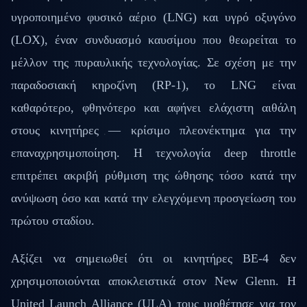
υγροποιημένο φυσικό αέριο (LNG) και υγρό οξυγόνο
(LOX), έναν συνδυασμό καυσίμου που θεωρείται το
μέλλον της πυραυλικής τεχνολογίας. Σε σχέση με την
παραδοσιακή κηροζίνη (RP-1), το LNG είναι
καθαρότερο, φθηνότερο και αφήνει ελάχιστη αιθάλη
στους κινητήρες — κρίσιμο πλεονέκτημα για την
επαναχρησιμοποίηση. Η τεχνολογία deep throttle
επιτρέπει ακριβή ρύθμιση της ώθησης τόσο κατά την
ανύψωση όσο και κατά την ελεγχόμενη προσγείωση του
πρώτου σταδίου.
Αξίζει να σημειωθεί ότι οι κινητήρες BE-4 δεν
χρησιμοποιούνται αποκλειστικά στον New Glenn. Η
United Launch Alliance (ULA) τους υιοθέτησε για τον