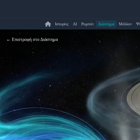
Ιστορίες
AI
Ρομπότ
Διάστημα
Μέλλον
Ψ
← Επιστροφή στο Διάστημα