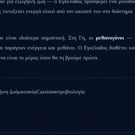
ιο για εξωγήινη ζωή — ο Εγκέλαδος προσφέρει ένα μοναδι
 εκτοξεύει ενεργά υλικό από τον ωκεανό του στο διάστημα.
 είναι ιδιαίτερα σημαντική. Στη Γη, οι
μεθανογόνοι
— μι
να παράγουν ενέργεια και μεθάνιο. Ο Εγκέλαδος διαθέτει κα
να είναι το μέρος όπου θα τη βρούμε πρώτα.
ήινη ζωή
ωκεανός
Cassini
αστροβιολογία