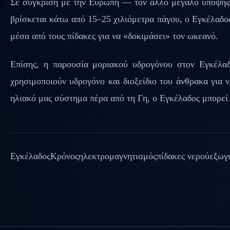
Σε σύγκριση με την Ευρώπη — τον άλλο μεγάλο υποψήφ
βρίσκεται κάτω από 15–25 χιλιόμετρα πάγου, ο Εγκέλαδος
μέσα από τους πίδακες για να «δοκιμάσει» τον ωκεανό.
Επίσης, η παρουσία μοριακού υδρογόνου στον Εγκέλαδο
χρησιμοποιούν υδρογόνο και διοξείδιο του άνθρακα για 
ηλιακό μας σύστημα πέρα από τη Γη, ο Εγκέλαδος μπορεί 
Εγκέλαδος
Κρόνος
ηλεκτρομαγνητισμός
πίδακες νερού
εξωγ