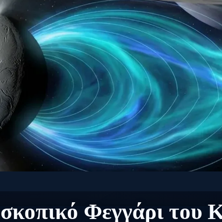
ΙΆΣΤΗΜΑ: ΦΕΓΓΆΡΙΑ ΠΛΑΝΗΤΏΝ
σκοπικό Φεγγάρι του 