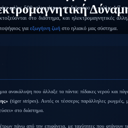
εκτρομαγνητική Δύναμ
γάρι μόλις 500 χιλιομέτρων σε διάμετρο — μόλις 1/7 
εκτοξεύονται στο διάστημα, και ηλεκτρομαγνητικές αλλ
υποψήφιος για
εξωγήινη ζωή
στο ηλιακό μας σύστημα.
ια ανακάλυψη που άλλαξε τα πάντα: πίδακες νερού και πάγο
ρης»
(tiger stripes). Αυτές οι τέσσερις παράλληλες ρωγμές,
εύσει» στο διάστημα.
έτρων πάνω από την επιφάνεια, με ταχύτητες που φτάνουν τ