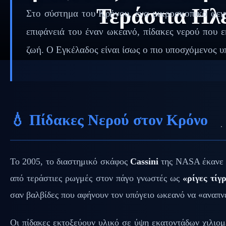
Τεράστια Ηλ
Στο σύστημα του Κρόνου, ένα μικροσκοπικό φεγ
επιφάνειά του έναν ωκεανό, πίδακες νερού που 
ζωή. Ο Εγκέλαδος είναι ίσως ο πιο υποσχόμενος 
💧 Πίδακες Νερού στον Κρόνο
Το 2005, το διαστημικό σκάφος
Cassini
της NASA έκανε μ
από τεράστιες ρωγμές στον πάγο γνωστές ως
«ρίγες τίγ
σαν βαλβίδες που αφήνουν τον υπόγειο ωκεανό να «αναπν
Οι πίδακες εκτοξεύουν υλικό σε ύψη εκατοντάδων χιλιομ