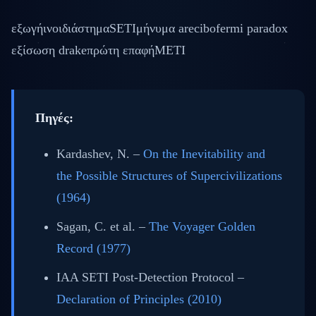
εξωγήινοι
διάστημα
SETI
μήνυμα arecibo
fermi paradox
εξίσωση drake
πρώτη επαφή
METI
Πηγές:
Kardashev, N. –
On the Inevitability and
the Possible Structures of Supercivilizations
(1964)
Sagan, C. et al. –
The Voyager Golden
Record (1977)
IAA SETI Post-Detection Protocol –
Declaration of Principles (2010)