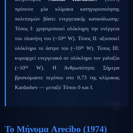
πρότεινε μία κλίμακα κατηγοριοποίησης
πολιτισμών βάσει ενεργειακής κατανάλωσης:
Τύπος Ι: χρησιμοποιεί ολόκληρη την ενέργεια
του πλανήτη του (~10¹⁶ W). Τύπος ΙΙ: αξιοποιεί
ολόκληρο το άστρο του (~10²⁶ W). Τύπος ΙΙΙ:
κυριαρχεί ενεργειακά σε ολόκληρο τον γαλαξία
(~10³⁶ W). Η Ανθρωπότητα; Σήμερα
βρισκόμαστε περίπου στο 0,73 της κλίμακας
Kardashev — μεταξύ Τύπου 0 και Ι.
Το Μήνυμα Arecibo (1974)