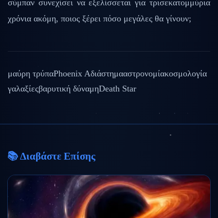
σύμπαν συνεχίσει να εξελίσσεται για τρισεκατομμύρια
χρόνια ακόμη, ποιος ξέρει πόσο μεγάλες θα γίνουν;
μαύρη τρύπα
Phoenix A
διάστημα
αστρονομία
κοσμολογία
γαλαξίες
βαρυτική δύναμη
Death Star
📚 Διαβάστε Επίσης