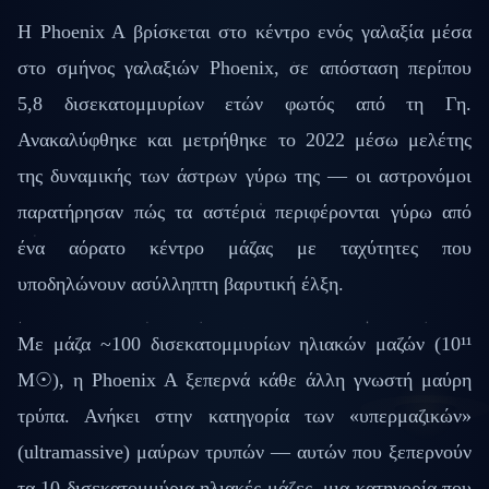
Η Phoenix A βρίσκεται στο κέντρο ενός γαλαξία μέσα
στο σμήνος γαλαξιών Phoenix, σε απόσταση περίπου
5,8 δισεκατομμυρίων ετών φωτός από τη Γη.
Ανακαλύφθηκε και μετρήθηκε το 2022 μέσω μελέτης
της δυναμικής των άστρων γύρω της — οι αστρονόμοι
παρατήρησαν πώς τα αστέρια περιφέρονται γύρω από
ένα αόρατο κέντρο μάζας με ταχύτητες που
υποδηλώνουν ασύλληπτη βαρυτική έλξη.
Με μάζα ~100 δισεκατομμυρίων ηλιακών μαζών (10¹¹
M☉), η Phoenix A ξεπερνά κάθε άλλη γνωστή μαύρη
τρύπα. Ανήκει στην κατηγορία των «υπερμαζικών»
(ultramassive) μαύρων τρυπών — αυτών που ξεπερνούν
τα 10 δισεκατομμύρια ηλιακές μάζες, μια κατηγορία που