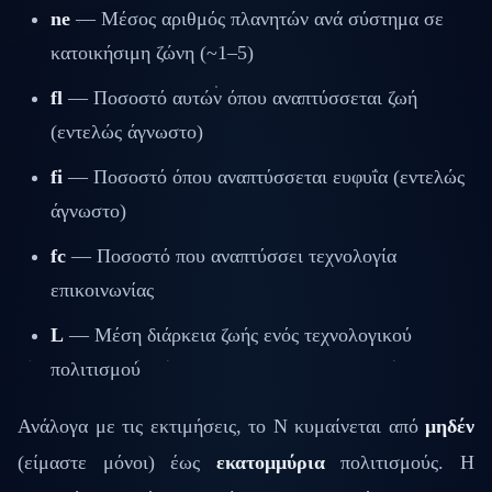
ne
— Μέσος αριθμός πλανητών ανά σύστημα σε
κατοικήσιμη ζώνη (~1–5)
fl
— Ποσοστό αυτών όπου αναπτύσσεται ζωή
(εντελώς άγνωστο)
fi
— Ποσοστό όπου αναπτύσσεται ευφυΐα (εντελώς
άγνωστο)
fc
— Ποσοστό που αναπτύσσει τεχνολογία
επικοινωνίας
L
— Μέση διάρκεια ζωής ενός τεχνολογικού
πολιτισμού
Ανάλογα με τις εκτιμήσεις, το N κυμαίνεται από
μηδέν
(είμαστε μόνοι) έως
εκατομμύρια
πολιτισμούς. Η