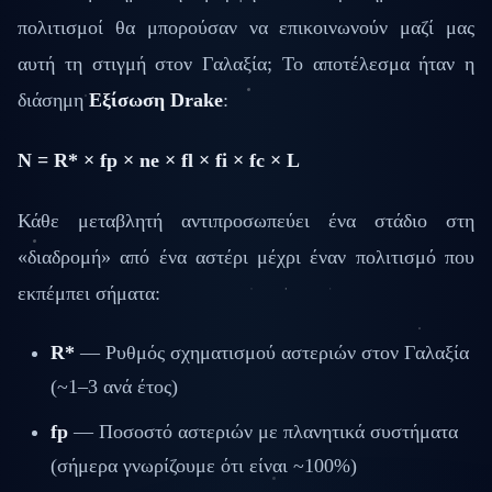
πολιτισμοί θα μπορούσαν να επικοινωνούν μαζί μας
αυτή τη στιγμή στον Γαλαξία; Το αποτέλεσμα ήταν η
διάσημη
Εξίσωση Drake
:
N = R* × fp × ne × fl × fi × fc × L
Κάθε μεταβλητή αντιπροσωπεύει ένα στάδιο στη
«διαδρομή» από ένα αστέρι μέχρι έναν πολιτισμό που
εκπέμπει σήματα:
R*
— Ρυθμός σχηματισμού αστεριών στον Γαλαξία
(~1–3 ανά έτος)
fp
— Ποσοστό αστεριών με πλανητικά συστήματα
(σήμερα γνωρίζουμε ότι είναι ~100%)