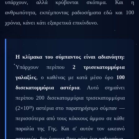
υπάρχουν, αλλά κρύβονται σκόπιμα. Και η
ανθρωπότητα, εκπέμποντας ραδιοσήματα εδώ και 100
χρόνια, κάνει κάτι εξαιρετικά επικίνδυνο.
Η κλίμακα του σύμπαντος είναι αδιανόητη:
Υπάρχουν περίπου
2 τρισεκατομμύρια
γαλαξίες
, ο καθένας με κατά μέσο όρο
100
δισεκατομμύρια αστέρια
. Αυτό σημαίνει
περίπου 200 δισεκατομμύρια τρισεκατομμύρια
(2×10²³) αστέρια στο παρατηρήσιμο σύμπαν —
περισσότερα από τους κόκκους άμμου σε κάθε
παραλία της Γης. Και σ' αυτόν τον ωκεανό
αστεριών, δεν έχουμε βρει ούτε ένα ραδιοσήμα.