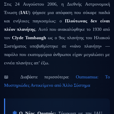
Στις 24 Αυγούστου 2006, η Διεθνής Αστρονομική
Ένωση (
IAU
) ψήφισε μια απόφαση που σόκαρε παιδιά
και ενήλικες παγκοσμίως: ο
Πλούτωνας δεν είναι
πλέον πλανήτης
. Αυτό που ανακαλύφθηκε το 1930 από
τον
Clyde Tombaugh
ως ο 9ος πλανήτης του Ηλιακού
Συστήματος υποβαθμίστηκε σε «νάνο πλανήτη» —
παρόλο που εκατομμύρια άνθρωποι είχαν μεγαλώσει με
εννέα πλανήτες απ’ έξω.
📖 Διαβάστε περισσότερα:
Oumuamua: Το
Μυστηριώδες Αντικείμενο από Άλλο Σύστημα
Ο Νέος Ορισμός:
Σύμφωνα με την IAU