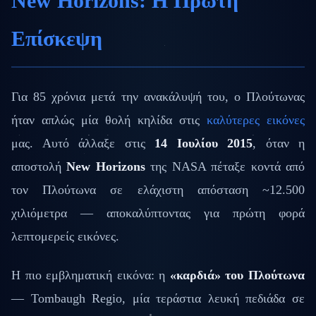
New Horizons: Η Πρώτη
Επίσκεψη
Για 85 χρόνια μετά την ανακάλυψή του, ο Πλούτωνας
ήταν απλώς μία θολή κηλίδα στις
καλύτερες εικόνες
μας. Αυτό άλλαξε στις
14 Ιουλίου 2015
, όταν η
αποστολή
New Horizons
της NASA πέταξε κοντά από
τον Πλούτωνα σε ελάχιστη απόσταση ~12.500
χιλιόμετρα — αποκαλύπτοντας για πρώτη φορά
λεπτομερείς εικόνες.
Η πιο εμβληματική εικόνα: η
«καρδιά» του Πλούτωνα
— Tombaugh Regio, μία τεράστια λευκή πεδιάδα σε