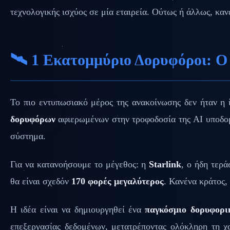
τεχνολογικής ισχύος σε μία εταιρεία. Ούτως ή άλλως, κανε
🛰️ 1 Εκατομμύριο Δορυφόροι: Ο
Το πιο εντυπωσιακό μέρος της ανακοίνωσης δεν ήταν η 
δορυφόρων
αφιερωμένων στην τροφοδοσία της AI υποδομή
σύστημα.
Για να κατανοήσουμε το μέγεθος: η
Starlink
, ο ήδη τερά
θα είναι σχεδόν
170 φορές μεγαλύτερος
. Κανένα κράτος,
Η ιδέα είναι να δημιουργηθεί ένα
παγκόσμιο δορυφορικ
επεξεργασίας δεδομένων, μετατρέποντας ολόκληρη τη χα