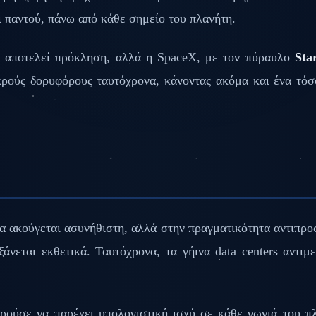
ι παντού, πάνω από κάθε σημείο του πλανήτη.
 αποτελεί πρόκληση, αλλά η SpaceX, με τον πύραυλο
Sta
κρούς δορυφόρους ταυτόχρονα, κάνοντας ακόμα και ένα τόσ
 ακούγεται ασυνήθιστη, αλλά στην πραγματικότητα αντιπρο
ξάνεται εκθετικά. Ταυτόχρονα, τα γήινα data centers αντιμ
ούσε να παρέχει υπολογιστική ισχύ σε κάθε γωνιά του π