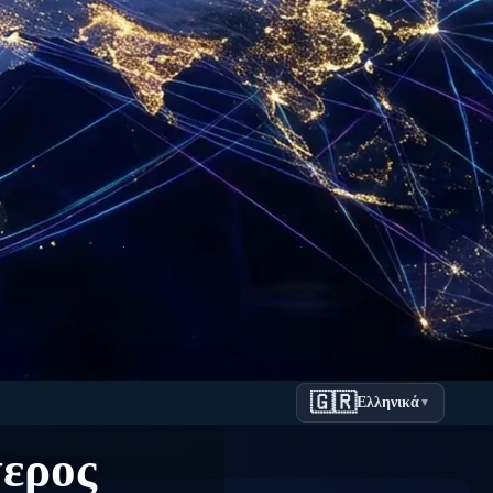
🇬🇷
Ελληνικά
▼
τερος