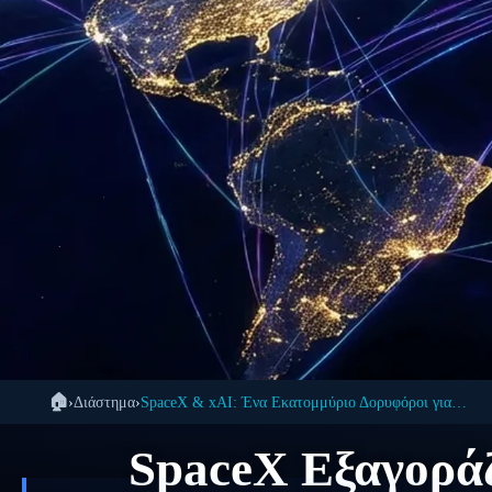
🏠
›
Διάστημα
›
SpaceX & xAI: Ένα Εκατομμύριο Δορυφόροι για AI
🚀
SpaceX Εξαγοράζ