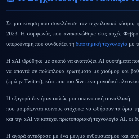
Σε μια κίνηση που συγκλόνισε τον τεχνολογικό κόσμο, 
2023. Η συμφωνία, που ανακοινώθηκε στις αρχές Φεβρου
υπερδύναμη που συνδυάζει τη
διαστημική τεχνολογία
με τ
Η xAI ιδρύθηκε με σκοπό να αναπτύξει AI συστήματα που
να απαντά σε πολύπλοκα ερωτήματα με χιούμορ και βάθ
(πρώην Twitter), κάτι που του δίνει ένα μοναδικό πλεονέ
Η εξαγορά δεν ήταν απλώς μια οικονομική συναλλαγή — 
που μοιράζονται κοινούς στόχους: να ωθήσουν τα όρια τη
και την xAI να κατέχει πρωτοποριακή τεχνολογία AI, οι δυ
Η αγορά αντέδρασε με ένα μείγμα ενθουσιασμού και ανησ