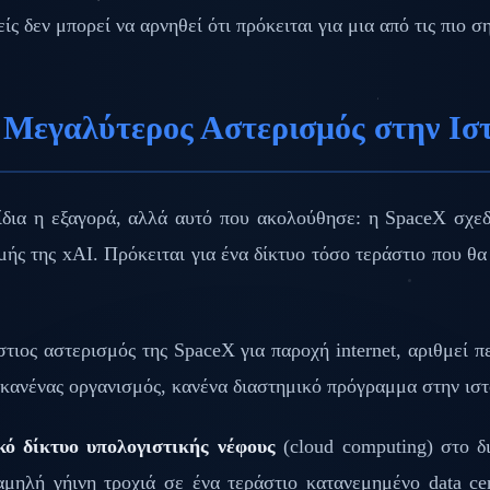
ίς δεν μπορεί να αρνηθεί ότι πρόκειται για μια από τις πιο σ
 Μεγαλύτερος Αστερισμός στην Ισ
ίδια η εξαγορά, αλλά αυτό που ακολούθησε: η SpaceX σχεδ
ς της xAI. Πρόκειται για ένα δίκτυο τόσο τεράστιο που θ
στιος αστερισμός της SpaceX για παροχή internet, αριθμεί 
 κανένας οργανισμός, κανένα διαστημικό πρόγραμμα στην ιστορ
ό δίκτυο υπολογιστικής νέφους
(cloud computing) στο δ
μηλή γήινη τροχιά σε ένα τεράστιο κατανεμημένο data cen