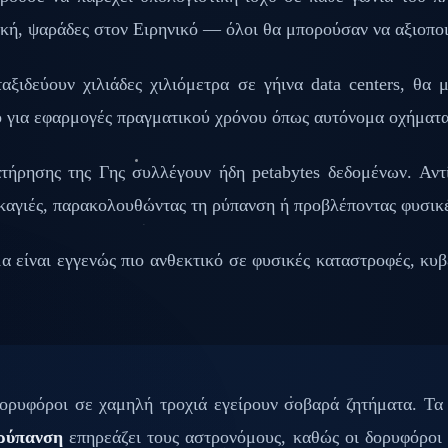
ική, ψαράδες στον Ειρηνικό — όλοι θα μπορούσαν να αξιοπο
αξιδεύουν χιλιάδες χιλιόμετρα σε γήινα data centers, θα 
για εφαρμογές πραγματικού χρόνου όπως αυτόνομα οχήματα,
ήρησης της Γης συλλέγουν ήδη petabytes δεδομένων. Αντ
καγιές, παρακολουθώντας τη ρύπανση ή προβλέποντας φυσικέ
είναι εγγενώς πιο ανθεκτικό σε φυσικές καταστροφές, κυβ
ορυφόροι σε χαμηλή τροχιά εγείρουν σοβαρά ζητήματα. Τ
ρύπανση
επηρεάζει τους αστρονόμους, καθώς οι δορυφόροι