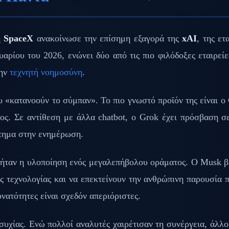
η
SpaceX
ανακοίνωσε την επίσημη εξαγορά της
xAI
, της ε
αρίου του 2026, ενώνει δύο από τις πιο φιλόδοξες εταιρεί
ην
τεχνητή νοημοσύνη
.
 «κατανοούν το σύμπαν». Το πιο γνωστό προϊόν της είναι ο
ος. Σε αντίθεση με άλλα chatbot, ο Grok έχει πρόσβαση 
κτημα στην ενημέρωση.
ήταν η υλοποίηση ενός μεγαλεπήβολου οράματος. Ο Musk βλ
ς τεχνολογίας και να επεκτείνουν την ανθρώπινη παρουσία 
νατότητες είναι σχεδόν απεριόριστες.
υχίας. Ενώ πολλοί αναλυτές χαιρέτισαν τη συνέργεια, άλλ