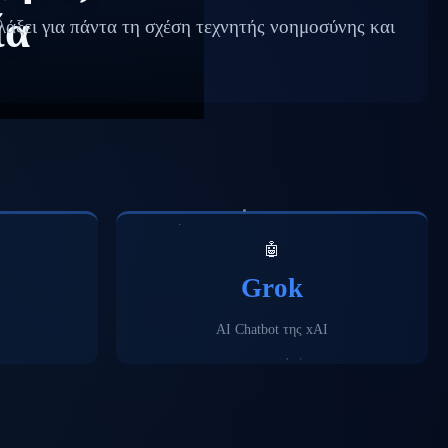
ία
άξει για πάντα τη σχέση τεχνητής νοημοσύνης και
🤖
Grok
AI Chatbot της xAI