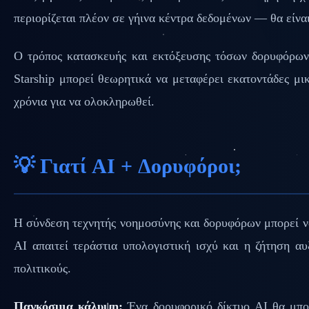
περιορίζεται πλέον σε γήινα κέντρα δεδομένων — θα είνα
Ο τρόπος κατασκευής και εκτόξευσης τόσων δορυφόρων
Starship μπορεί θεωρητικά να μεταφέρει εκατοντάδες μι
χρόνια για να ολοκληρωθεί.
💡 Γιατί AI + Δορυφόροι;
Η σύνδεση τεχνητής νοημοσύνης και δορυφόρων μπορεί να
AI απαιτεί τεράστια υπολογιστική ισχύ και η ζήτηση αυ
πολιτικούς.
Παγκόσμια κάλυψη:
Ένα δορυφορικό δίκτυο AI θα μπορ