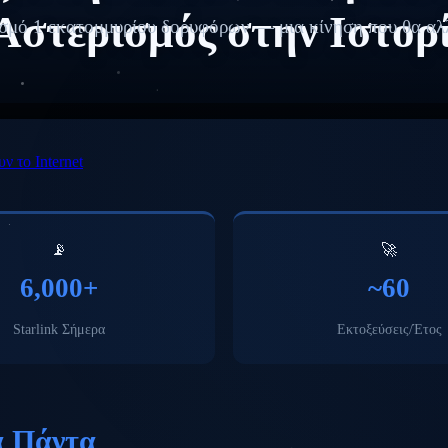
Αστερισμός στην Ιστορ
ρισμό 1 εκατομμυρίου δορυφόρων — μια κίνηση που θα αλλ
ν το Internet
📡
🚀
6,000+
~60
Starlink Σήμερα
Εκτοξεύσεις/Έτος
α Πάντα