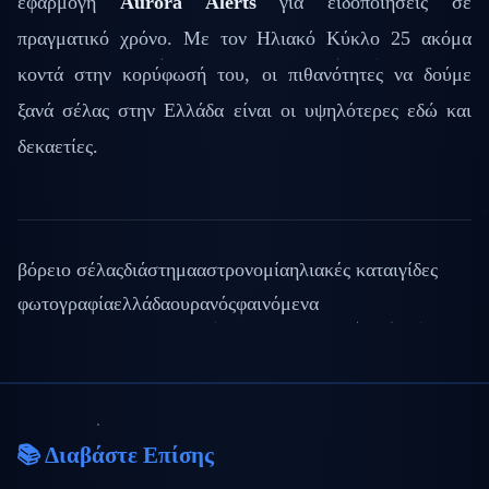
εφαρμογή
Aurora Alerts
για ειδοποιήσεις σε
πραγματικό χρόνο. Με τον Ηλιακό Κύκλο 25 ακόμα
κοντά στην κορύφωσή του, οι πιθανότητες να δούμε
ξανά σέλας στην Ελλάδα είναι οι υψηλότερες εδώ και
δεκαετίες.
βόρειο σέλας
διάστημα
αστρονομία
ηλιακές καταιγίδες
φωτογραφία
ελλάδα
ουρανός
φαινόμενα
📚 Διαβάστε Επίσης