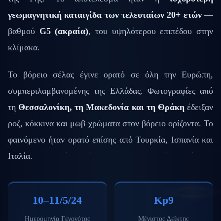
γεωμαγνητική καταιγίδα των τελευταίων 20+ ετών
—
βαθμού
G5 (ακραία)
, του υψηλότερου επιπέδου στην
κλίμακα.
Το βόρειο σέλας έγινε ορατό σε όλη την Ευρώπη,
συμπεριλαμβανομένης της Ελλάδας. Φωτογραφίες από
τη
Θεσσαλονίκη, τη Μακεδονία και τη Θράκη
έδειξαν
ροζ, κόκκινα και μωβ χρώματα στον βόρειο ορίζοντα. Το
φαινόμενο ήταν ορατό επίσης από Τουρκία, Ισπανία και
Ιταλία.
10–11/5/24
Kp9
Ημερομηνία Γεγονότος
Μέγιστος Δείκτης