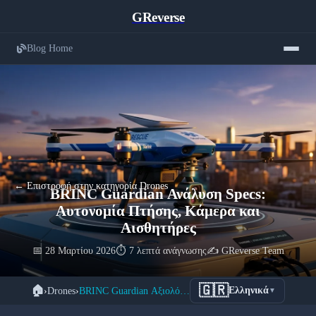
GReverse
Blog Home
← Επιστροφή στην κατηγορία Drones
BRINC Guardian Ανάλυση Specs:
Αυτονομία Πτήσης, Κάμερα και
Αισθητήρες
📅 28 Μαρτίου 2026
⏱️ 7 λεπτά ανάγνωσης
✍️ GReverse Team
🇬🇷
🏠
›
Drones
›
BRINC Guardian Αξιολόγηση: Specs, Αυτονομία & Δυνατότητες
Ελληνικά
▼