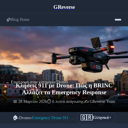
GReverse
Blog Home
← Επιστροφή στην κατηγορία Drones
Κλήσεις 911 με Drone: Πώς η BRINC
Αλλάζει τα Emergency Response
📅 28 Μαρτίου 2026
⏱️ 6 λεπτά ανάγνωσης
✍️ GReverse Team
🇬🇷
🏠
›
Drones
›
Emergency Drone 911: Νέα Εποχή στις Κλήσεις Έκτακτης Ανάγκης
Ελληνικά
▼