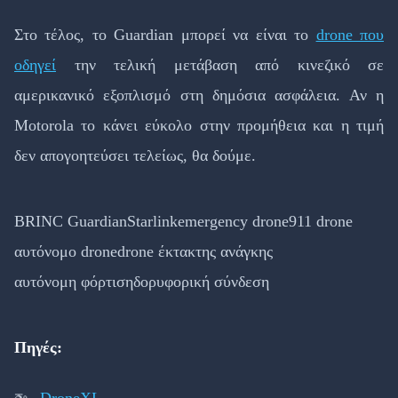
Στο τέλος, το Guardian μπορεί να είναι το
drone που
οδηγεί
την τελική μετάβαση από κινεζικό σε
αμερικανικό εξοπλισμό στη δημόσια ασφάλεια. Αν η
Motorola το κάνει εύκολο στην προμήθεια και η τιμή
δεν απογοητεύσει τελείως, θα δούμε.
BRINC Guardian
Starlink
emergency drone
911 drone
αυτόνομο drone
drone έκτακτης ανάγκης
αυτόνομη φόρτιση
δορυφορική σύνδεση
Πηγές:
DroneXL