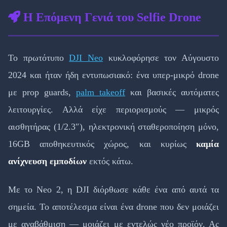
Η Επόμενη Γενιά του Selfie Drone
Το πρωτότυπο
DJI Neo
κυκλοφόρησε τον Αύγουστο
2024 και ήταν ήδη εντυπωσιακό: ένα υπερ-μικρό drone
με prop guards,
palm takeoff
και βασικές αυτόματες
λειτουργίες. Αλλά είχε περιορισμούς — μικρός
αισθητήρας (1/2.3″), ηλεκτρονική σταθεροποίηση μόνο,
16GB αποθηκευτικός χώρος, και κυρίως
καμία
ανίχνευση εμποδίων
εκτός κάτω.
Με το Neo 2, η DJI διόρθωσε κάθε ένα από αυτά τα
σημεία. Το αποτέλεσμα είναι ένα drone που δεν μοιάζει
με αναβάθμιση — μοιάζει με εντελώς νέο προϊόν. Ας