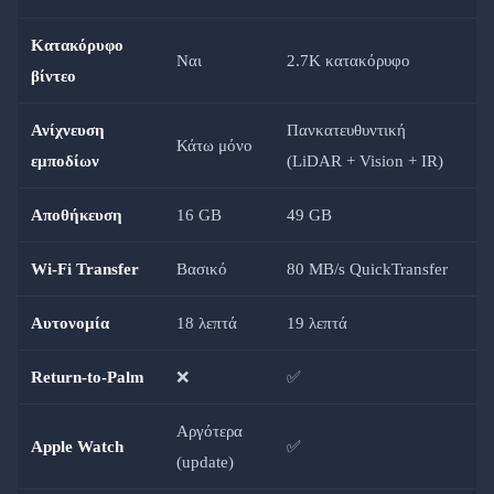
Κατακόρυφο
Ναι
2.7K κατακόρυφο
βίντεο
Ανίχνευση
Πανκατευθυντική
Κάτω μόνο
εμποδίων
(LiDAR + Vision + IR)
Αποθήκευση
16 GB
49 GB
Wi-Fi Transfer
Βασικό
80 MB/s QuickTransfer
Αυτονομία
18 λεπτά
19 λεπτά
Return-to-Palm
❌
✅
Αργότερα
Apple Watch
✅
(update)