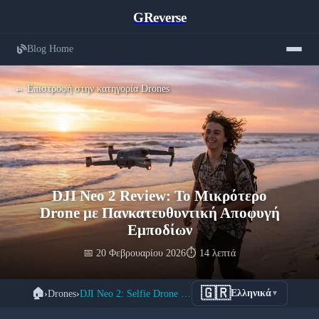
GReverse
Blog Home
← Επιστροφή στην κατηγορία Drones
DJI Neo 2 Review: Το Μικρότερο
Drone με Πανκατευθυντική Αποφυγή
Εμποδίων
📅 20 Φεβρουαρίου 2026
⏱️ 14 λεπτά
🇬🇷
🏠
›
Drones
›
DJI Neo 2: Selfie Drone Νέας Γενιάς
Ελληνικά
▼