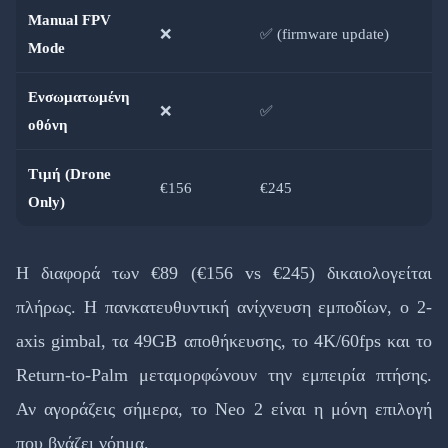
Manual FPV
❌
✅ (firmware update)
Mode
Ενσωματωμένη
❌
✅
οθόνη
Τιμή (Drone
€156
€245
Only)
Η διαφορά των €89 (€156 vs €245) δικαιολογείται
πλήρως. Η πανκατευθυντική ανίχνευση εμποδίων, ο 2-
axis gimbal, τα 49GB αποθήκευσης, το 4K/60fps και το
Return-to-Palm μεταμορφώνουν την εμπειρία πτήσης.
Αν αγοράζεις σήμερα, το Neo 2 είναι η μόνη επιλογή
που βγάζει νόημα.