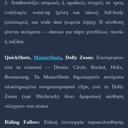
2. Απαθανατίζει ατομικές ή ομαδικές στιγμές σε τρεις
εναλλαγές: waist-up (μέση και πάνω), full-body
(ολόσωμο), και wide shot (ευρεία λήψη). Η σύνθεση
γίνεται αυτόματα — ιδανικό για πάρτι γενεθλίων, πικνίκ
ή ταξίδια.
QuickShots,
MasterShots
, Dolly Zoom:
Επιστρέφουν
όλα τα κλασικά — Dronie, Circle, Rocket, Helix,
Boomerang. Τα MasterShots δημιουργούν αυτόματα
ολοκληρωμένα κινηματογραφικά clips, ενώ το Dolly
Zoom (εφέ Hitchcock) δίνει δραματική αίσθηση
«ίλιγγου» στα πλάνα.
Riding Follow:
Ειδική λειτουργία παρακολούθησης