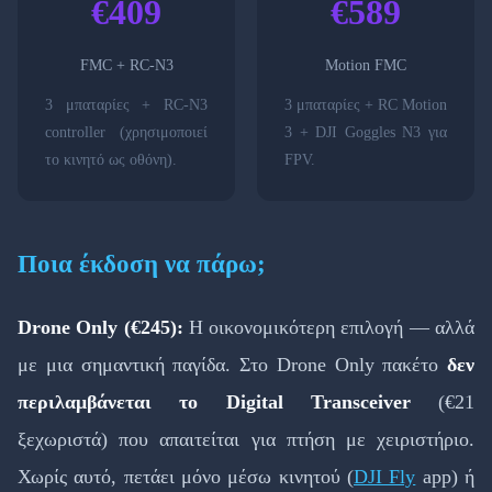
€409
€589
FMC + RC-N3
Motion FMC
3 μπαταρίες + RC-N3
3 μπαταρίες + RC Motion
controller (χρησιμοποιεί
3 + DJI Goggles N3 για
το κινητό ως οθόνη).
FPV.
Ποια έκδοση να πάρω;
Drone Only (€245):
Η οικονομικότερη επιλογή — αλλά
με μια σημαντική παγίδα. Στο Drone Only πακέτο
δεν
περιλαμβάνεται το Digital Transceiver
(€21
ξεχωριστά) που απαιτείται για πτήση με χειριστήριο.
Χωρίς αυτό, πετάει μόνο μέσω κινητού (
DJI Fly
app) ή