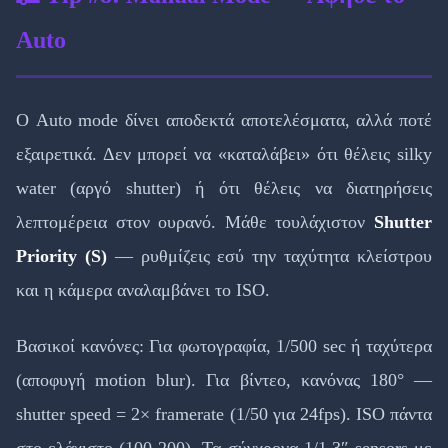
Auto
Ο Auto mode δίνει αποδεκτά αποτελέσματα, αλλά ποτέ
εξαιρετικά. Δεν μπορεί να «καταλάβει» ότι θέλεις silky
water (αργό shutter) ή ότι θέλεις να διατηρήσεις
λεπτομέρεια στον ουρανό. Μάθε τουλάχιστον
Shutter
Priority (S)
— ρυθμίζεις εσύ την ταχύτητα κλείστρου
και η κάμερα αναλαμβάνει το ISO.
Βασικοί κανόνες: Για φωτογραφία, 1/500 sec ή ταχύτερα
(αποφυγή motion blur). Για βίντεο, κανόνας 180° —
shutter speed = 2× framerate (1/50 για 24fps). ISO πάντα
στο ελάχιστο (100-200). Τα σύγχρονα 1/1.3″ sensors με