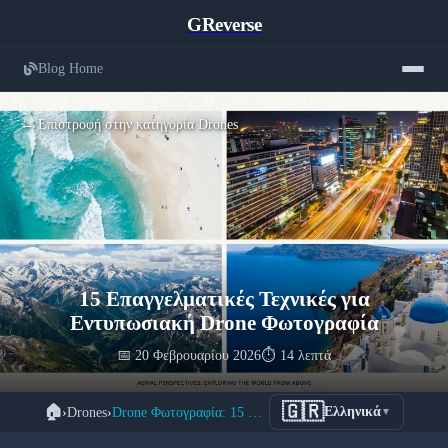
GReverse
Blog Home
← Επιστροφή στην κατηγορία Drones
15 Επαγγελματικές Τεχνικές για
Εντυπωσιακή Drone Φωτογραφία
📅 20 Φεβρουαρίου 2026
⏱️ 14 λεπτά
🇬🇷
🏠
›
Drones
›
Drone Φωτογραφία: 15 Tips Εντυπωσιακών Λήψεων
Ελληνικά
▼