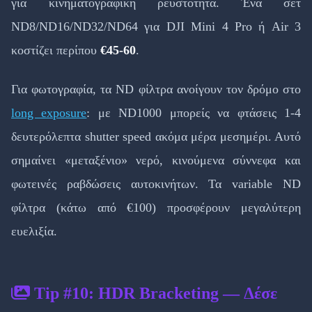
για κινηματογραφική ρευστότητα. Ένα σετ
ND8/ND16/ND32/ND64 για DJI Mini 4 Pro ή Air 3
κοστίζει περίπου
€45-60
.
Για φωτογραφία, τα ND φίλτρα ανοίγουν τον δρόμο στο
long exposure
: με ND1000 μπορείς να φτάσεις 1-4
δευτερόλεπτα shutter speed ακόμα μέρα μεσημέρι. Αυτό
σημαίνει «μεταξένιο» νερό, κινούμενα σύννεφα και
φωτεινές ραβδώσεις αυτοκινήτων. Τα variable ND
φίλτρα (κάτω από €100) προσφέρουν μεγαλύτερη
ευελιξία.
Tip #10: HDR Bracketing — Δέσε