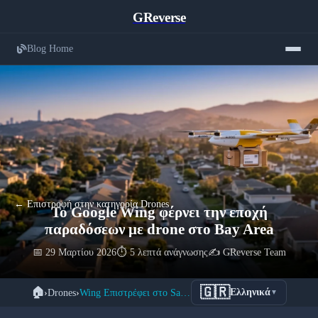
GReverse
Blog Home
← Επιστροφή στην κατηγορία Drones
Το Google Wing φέρνει την εποχή
παραδόσεων με drone στο Bay Area
📅 29 Μαρτίου 2026
⏱️ 5 λεπτά ανάγνωσης
✍️ GReverse Team
🇬🇷
🏠
›
Drones
›
Wing Επιστρέφει στο San Francisco: 750.000 Παραδόσεις
Ελληνικά
▼