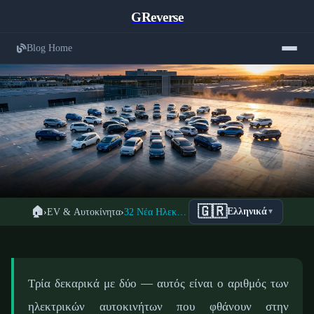
GReverse
Blog Home
Μεγάλη Επανάσταση EV: 32 Μοντέλα
🇬🇷
🏠
›
EV & Αυτοκίνητα
›
32 Νέα Ηλεκτρικά Μοντέλα 2026: Τέλος της Αβεβαιότητας
Ελληνικά
▼
← Επιστροφή στα EV
Φθάνουν στην Αμερική
📅 28 Μαρτίου 2026
⏱️ 6 λεπτά ανάγνωσης
✍️ GReverse Team
Τρία δεκαρικά με δύο — αυτός είναι ο αριθμός των
ηλεκτρικών αυτοκινήτων που φθάνουν στην