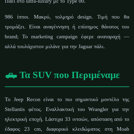
Πάει στο ultra-luxury με το Type 00.
986 ίπποι. Μακρύ, τολμηρό design. Τιμή που θα
τρομάξει. Είναι αναγέννηση ή επίσημος θάνατος του
brand; Το marketing campaign έφερε αναταραχή —
αλλά τουλάχιστον μιλάνε για την Jaguar πάλι.
🛻 Τα SUV που Περιμέναμε
Το Jeep Recon είναι το πιο σημαντικό μοντέλο της
Stellantis φέτος. Εναλλακτική του Wrangler για την
ηλεκτρική εποχή. Lάστιχα 33 ιντσών, απόσταση από το
έδαφος 23 cm, διαφορικό κλειδώματος στη Moab