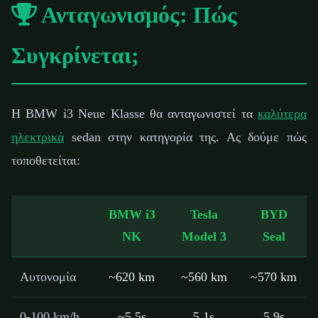
Ανταγωνισμός: Πώς
Συγκρίνεται;
Η BMW i3 Neue Klasse θα ανταγωνιστεί τα
καλύτερα
ηλεκτρικά
sedan στην κατηγορία της. Ας δούμε πώς
τοποθετείται:
BMW i3
Tesla
BYD
NK
Model 3
Seal
Αυτονομία
~620 km
~560 km
~570 km
0-100 km/h
~5.5s
5.1s
5.9s