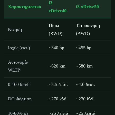
i3
Χαρακτηριστικό
i3 xDrive50
eDrive40
Πίσω
Τετρακίνηση
Κίνηση
(RWD)
(AWD)
Ισχύς (εκτ.)
~340 hp
~455 hp
Αυτονομία
~620 km
~580 km
WLTP
0-100 km/h
~5.5 δευτ.
~4.0 δευτ.
DC Φόρτιση
~270 kW
~270 kW
10-80% σε
~25 λεπτά
~25 λεπτά