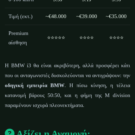
Τιμή (εκτ.)
~€48.000
~€39.000
~€35.000
Premium
⭐⭐⭐⭐⭐
⭐⭐⭐⭐
⭐⭐⭐⭐
αίσθηση
Η BMW i3 θα είναι ακριβότερη, αλλά προσφέρει κάτι
που οι ανταγωνιστές δυσκολεύονται να αντιγράψουν: την
οδηγική εμπειρία BMW
. Η πίσω κίνηση, η τέλεια
κατανομή βάρους 50:50, και η φήμη της Μ division
παραμένουν ισχυρά πλεονεκτήματα.
Αξίζει η Αναμονή;