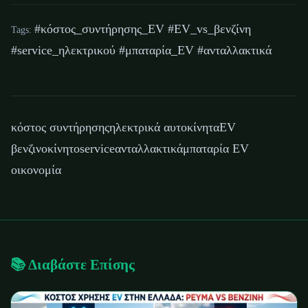
#κόστος_συντήρησης_EV #EV_vs_βενζίνη
Tags:
#service_ηλεκτρικού #μπαταρία_EV #ανταλλακτικά
κόστος συντήρησης
ηλεκτρικά αυτοκίνητα
EV
βενζινοκίνητο
service
ανταλλακτικά
μπαταρία EV
οικονομία
📚 Διαβάστε Επίσης