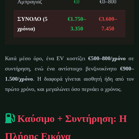
Αμπραγιάζ
€0
€0–800
ΣΥΝΟΛΟ (5
€1.750–
€3.600–
χρόνια)
3.350
7.450
Κατά μέσο όρο, ένα EV κοστίζει
€500–800/χρόνο
σε
συντήρηση, ενώ ένα αντίστοιχο βενζινοκίνητο
€900–
1.500/χρόνο
. Η διαφορά γίνεται αισθητή ήδη από τον
πρώτο χρόνο, και μεγαλώνει όσο περνάει ο χρόνος.
Καύσιμο + Συντήρηση: Η
Πλήρης Εικόνα