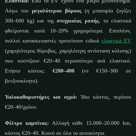
Ελαστικά:
Εδώ τα EV έχουν ένα μικρό μειονέκτημα.
Λόγω του
μεγαλύτερου βάρους
(η μπαταρία ζυγίζει
300–600 kg) και της
στιγμιαίας ροπής
, τα ελαστικά
φθείρονται κατά 10–20% γρηγορότερα. Επιπλέον,
πολλοί κατασκευαστές προτείνουν ειδικά
ελαστικά EV
(χαμηλότερος θόρυβος, χαμηλότερη αντίσταση κύλισης)
που κοστίζουν €20–40 περισσότερο ανά ελαστικό.
Ετήσιο κόστος:
€200–400
(vs €150–300 σε
βενζινοκίνητο).
Υαλοκαθαριστήρες και υγρά:
Ίδιο κόστος, περίπου
€20–40/χρόνο.
Φίλτρο καμπίνας:
Αλλαγή κάθε 15.000–20.000 km,
κόστος €20–40. Κοινό σε όλα τα αυτοκίνητα.