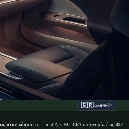
🇬🇷
Ελληνικά
▼
ομίας με
ας στον κόσμο
: το Lucid Air. Με EPA αυτονομία έως
837