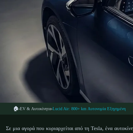
🏠
›
EV & Αυτοκίνητα
›
Lucid Air: 800+ km Αυτονομία Εξηγημένη
🚗 ΗΛΕΚΤ
← Επιστροφή στα EV
Lucid Air: Πώς Κατ
Σε μια αγορά που κυριαρχείται από τη Tesla, ένα αυτοκίν