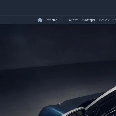
Ιστορίες
AI
Ρομπότ
Διάστημα
Μέλλον
Ψ