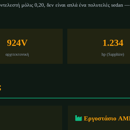
ντελεστή μόλις 0,20, δεν είναι απλά ένα πολυτελές sedan 
837 km
ρίου 2026
⏱️ 8 λεπτά ανάγνωσης
✍️ GReverse Team
924V
1.234
αρχιτεκτονική
hp (Sapphire)
;
Εργοστάσιο AM