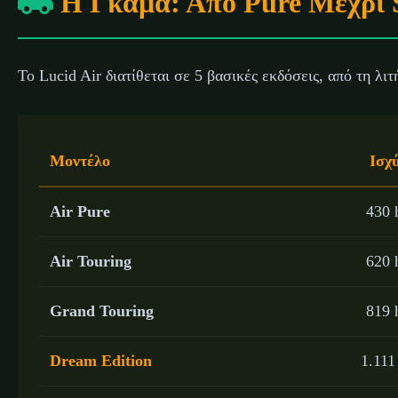
Η Γκάμα: Από Pure Μέχρι 
Το Lucid Air διατίθεται σε 5 βασικές εκδόσεις, από τη λι
Μοντέλο
Ισχ
Air Pure
430 
Air Touring
620 
Grand Touring
819 
Dream Edition
1.111