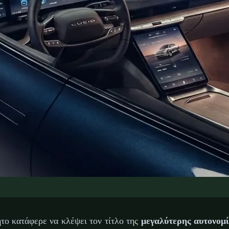
ΡΙΚΆ ΑΥΤΟΚΊΝΗΤΑ: ΠΟΛΥΤΕΛΉ SEDAN
έρριψε το Ρεκόρ Αυτον
ητο κατάφερε να κλέψει τον τίτλο της
μεγαλύτερης αυτονομί