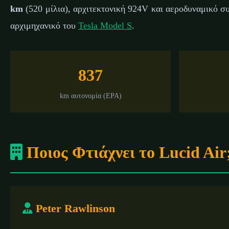
km
(520 μίλια), αρχιτεκτονική 924V και αεροδυναμικό συ
αρχιμηχανικό του
Tesla Model S
.
📅 21 Φεβρουα
837
km αυτονομία (EPA)
Ποιος Φτιάχνει το Lucid Air
Peter Rawlinson