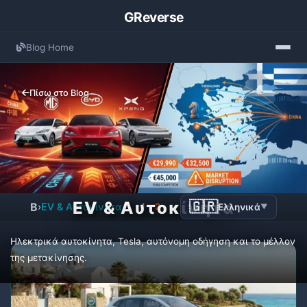
GReverse
Blog Home
Πίσω στο Blog
EV & Αυτοκίνητα
🇬🇷
B
›
EV & Αυτοκίνητα
Ελληνικά
1
2
▼
Ηλεκτρικά αυτοκίνητα, Tesla, αυτόνομη οδήγηση και το μέλλον
της μετακίνησης.