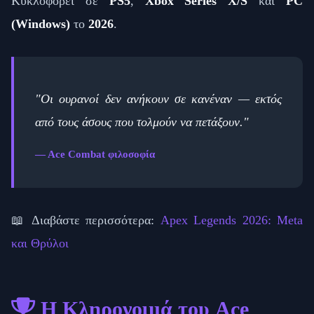
Κυκλοφορεί σε
PS5
,
Xbox Series X/S
και
PC
(Windows)
το
2026
.
"Οι ουρανοί δεν ανήκουν σε κανέναν — εκτός
από τους άσους που τολμούν να πετάξουν."
— Ace Combat φιλοσοφία
📖 Διαβάστε περισσότερα:
Apex Legends 2026: Meta
και Θρύλοι
Η Κληρονομιά του Ace