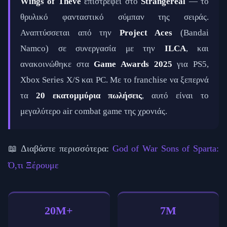
Wings of Theve
επιστρέφει στο
Strangereal
— το
θρυλικό φανταστικό σύμπαν της σειράς.
Αναπτύσσεται από την
Project Aces
(Bandai
Namco) σε συνεργασία με την
ILCA
, και
ανακοινώθηκε στα
Game Awards 2025
για PS5,
Xbox Series X/S και PC. Με το franchise να ξεπερνά
τα
20 εκατομμύρια πωλήσεις
, αυτό είναι το
μεγαλύτερο air combat game της χρονιάς.
📖 Διαβάστε περισσότερα:
God of War Sons of Sparta:
Ό,τι Ξέρουμε
20M+
7M