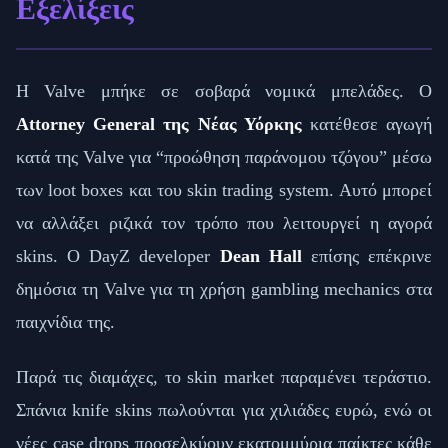
Εξελίξεις
Η Valve μπήκε σε σοβαρά νομικά μπελάδες. Ο
Attorney General της Νέας Υόρκης
κατέθεσε αγωγή
κατά της Valve για “προώθηση παράνομου τζόγου” μέσω
των loot boxes και του skin trading system. Αυτό μπορεί
να αλλάξει ριζικά τον τρόπο που λειτουργεί η αγορά
skins. Ο DayZ developer
Dean Hall
επίσης επέκρινε
δημόσια τη Valve για τη χρήση gambling mechanics στα
παιχνίδια της.
Παρά τις διαμάχες, το skin market παραμένει τεράστιο.
Σπάνια knife skins πωλούνται για χιλιάδες ευρώ, ενώ οι
νέες case drops προσελκύουν εκατομμύρια παίκτες κάθε