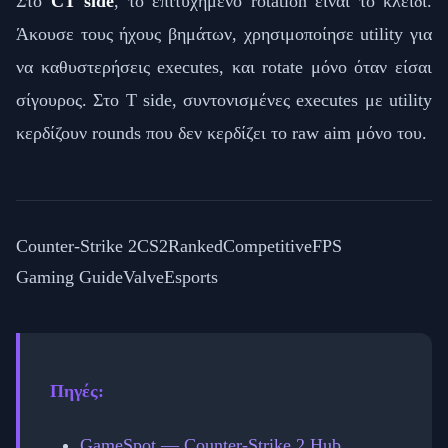
Στο
CT side
, το επιτυχημένο rotation είναι το κλειδί.
Άκουσε τους ήχους βημάτων, χρησιμοποίησε utility για
να καθυστερήσεις executes, και rotate μόνο όταν είσαι
σίγουρος. Στο T side, συντονισμένες executes με utility
κερδίζουν rounds που δεν κερδίζει το raw aim μόνο του.
Counter-Strike 2
CS2
Ranked
Competitive
FPS
Gaming Guide
Valve
Esports
Πηγές:
GameSpot — Counter-Strike 2 Hub