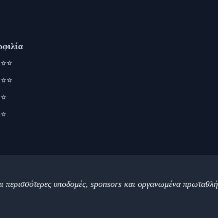
οφιλία
⭐⭐⭐
⭐⭐⭐
⭐⭐
⭐⭐
⭐
ναι περισσότερες υποδομές, sponsors και οργανωμένα πρωταθλ