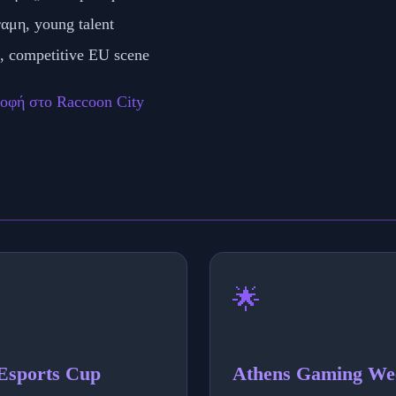
αμη, young talent
, competitive EU scene
ροφή στο Raccoon City
🌟
Esports Cup
Athens Gaming We