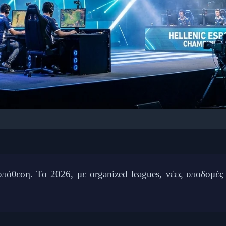
🎮 GAMING: ESPORTS
rts Σκηνή το 2026: Ομ
υά και Ευκαιρίες
υπόθεση. Το 2026, με organized leagues, νέες υποδομές
 Φεβρουαρίου 2026
⏱️ 11 λεπτά ανάγνωσης