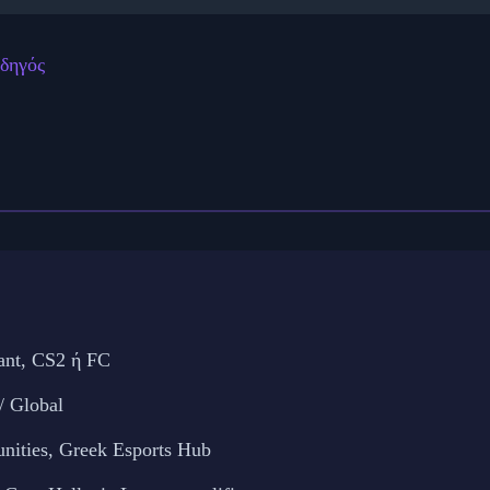
Οδηγός
ant, CS2 ή FC
 Global
nities, Greek Esports Hub