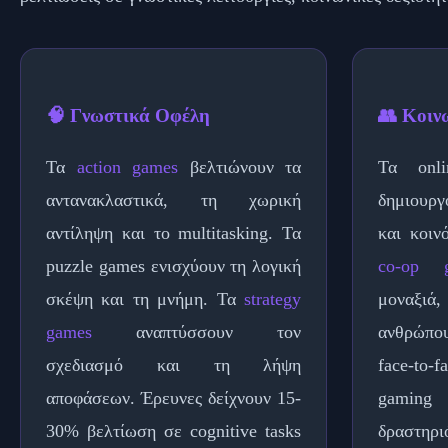
🧠 Γνωστικά Οφέλη
👥 Κοιν
Τα
action games
βελτιώνουν τα
Τα onli
αντανακλαστικά, τη χωρική
δημιουργ
αντίληψη και το multitasking. Τα
και κοινό
puzzle games ενισχύουν τη λογική
co-op 
σκέψη και τη μνήμη. Τα
strategy
μοναξιά,
games
αναπτύσσουν τον
ανθρώπου
σχεδιασμό και τη λήψη
face-to-
αποφάσεων. Έρευνες δείχνουν 15-
gaming
30% βελτίωση σε cognitive tasks
δραστηρι