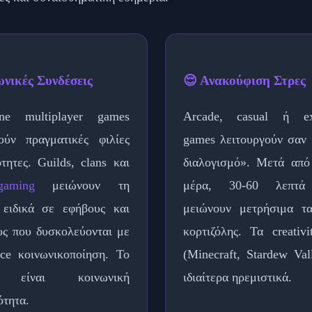
ωνικές Συνδέσεις
😌 Ανακούφιση Στρες
ne multiplayer games
Arcade, casual ή exp
ούν πραγματικές φιλίες
games λειτουργούν σαν
τητες. Guilds, clans και
διαλογισμό». Μετά από
gaming
μειώνουν τη
μέρα, 30-60 λεπτά
 ειδικά σε εφήβους και
μειώνουν μετρήσιμα τα
ς που δυσκολεύονται με
κορτιζόλης. Τα creativ
face κοινωνικοποίηση. Το
(Minecraft, Stardew Val
 είναι κοινωνική
ιδιαίτερα ηρεμιστικά.
ότητα.