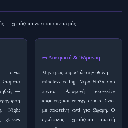
ός — χρειάζεται να είσαι συνειδητός.
🥗 Διατροφή & Ύδρανση
είναι
Μην τρως μπροστά στην οθόνη —
 Σταματά
mindless eating. Νερό δίπλα σου
μηθείς —
πάντα. Αποφυγή excessive
γρήγορση
καφεΐνης και energy drinks. Σνακ
η. Night
με πρωτεΐνη αντί για ζάχαρη. Ο
 glasses
εγκέφαλος χρειάζεται σωστή