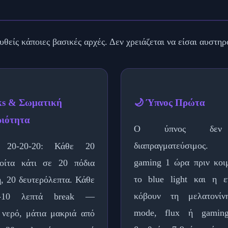
θείς κάποιες βασικές αρχές. Δεν χρειάζεται να είσαι αυστηρ
ks & Σωματική
🌙 Ύπνος Πρώτα
ιότητα
Ο ύπνος δεν 
διαπραγματεύσιμος.
ς 20-20-20: Κάθε 20
gaming 1 ώρα πριν κοι
κοίτα κάτι σε 20 πόδια
το blue light και η ε
, 20 δευτερόλεπτα. Κάθε
κόβουν τη μελατονίν
-10 λεπτά break —
mode, flux ή gaming
 νερό, μάτια μακριά από