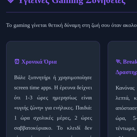
💚 Υγιεινές Gaming Συνήθειες
Το gaming γίνεται θετική δύναμη στη ζωή σου όταν ακολου
⏰ Χρονικά Όρια
🏃 Brea
Δραστηρ
Βάλε ξυπνητήρι ή χρησιμοποίησε
screen time apps. Η έρευνα δείχνει
Κανόνα
ότι 1-3 ώρες ημερησίως είναι
λεπτά, 
«υγιής ζώνη» για ενήλικες. Παιδιά:
απόσταση
1 ώρα σχολικές μέρες, 2 ώρες
ώρα, 5
σαββατοκύριακο. Το κλειδί δεν
τέντωμα,