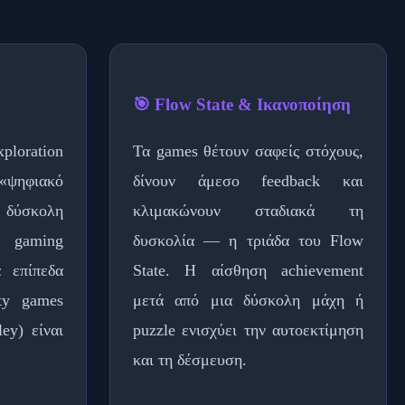
🎯 Flow State & Ικανοποίηση
loration
Τα games θέτουν σαφείς στόχους,
 «ψηφιακό
δίνουν άμεσο feedback και
 δύσκολη
κλιμακώνουν σταδιακά τη
 gaming
δυσκολία — η τριάδα του Flow
 επίπεδα
State. Η αίσθηση achievement
ity games
μετά από μια δύσκολη μάχη ή
ley) είναι
puzzle ενισχύει την αυτοεκτίμηση
και τη δέσμευση.