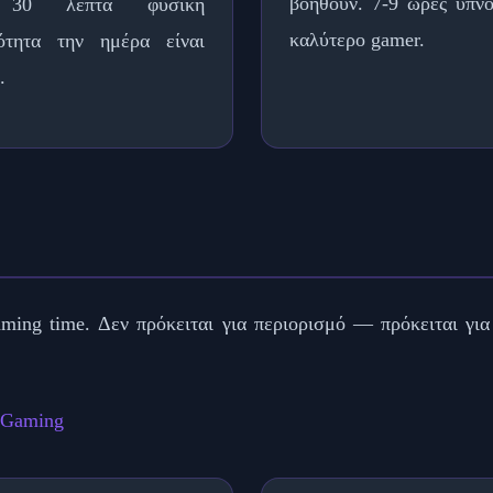
βοηθούν. 7-9 ώρες ύπν
 30 λεπτά φυσική
καλύτερο gamer.
ιότητα την ημέρα είναι
.
ming time. Δεν πρόκειται για περιορισμό — πρόκειται για 
ή Gaming