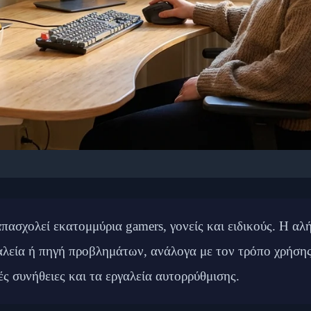
🎮 GAMING: ΨΥΧΙΚΉ ΥΓΕΊΑ
Υγεία: Πλήρης Οδηγός 
απασχολεί εκατομμύρια gamers, γονείς και ειδικούς. Η αλ
Gaming
αλεία ή πηγή προβλημάτων, ανάλογα με τον τρόπο χρήσης.
νές συνήθειες και τα εργαλεία αυτορρύθμισης.
 Φεβρουαρίου 2026
⏱️ 13 λεπτά ανάγνωσης