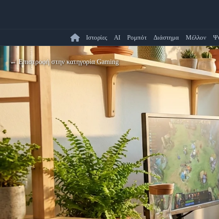
Ιστορίες
AI
Ρομπότ
Διάστημα
Μέλλον
Ψ
← Επιστροφή στην κατηγορία Gaming