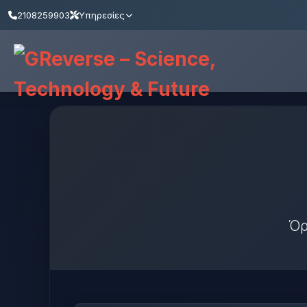
2108259903
Υπηρεσίες
Όρ