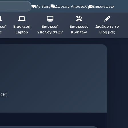
My Story
Δωρεάν Αποστολή
Επικοινωνία
κευή
Επισκευή
Επισκευή
Επισκευές
Διαβάστε το
c
Laptop
Υπολογιστών
Κινητών
Blog μας
μας