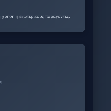
ή χρήση ή εξωτερικούς παράγοντες.
υή