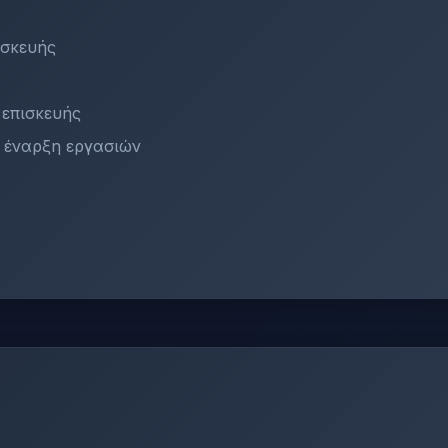
υσκευής
 επισκευής
ν έναρξη εργασιών